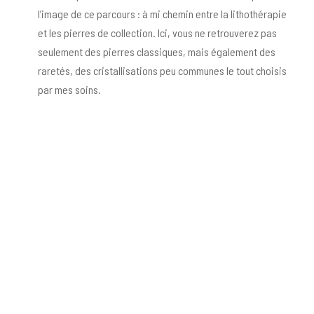
l’image de ce parcours : à mi chemin entre la lithothérapie
et les pierres de collection. Ici, vous ne retrouverez pas
seulement des pierres classiques, mais également des
raretés, des cristallisations peu communes le tout choisis
par mes soins.
Boutique
Craquez et offrez-vous une beauté de la
nature sous forme de bijoux ou de
minéraux