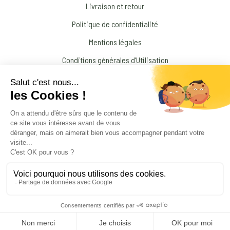
Livraison et retour
Politique de confidentialité
Mentions légales
Conditions générales d’Utilisation
N’interrompez jamais un traitement médical prescrit par votre médecin !
© 2026 Amandine Forestier Minéraux
facebook
instagram
Products
search