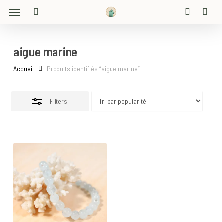
Menu
Skip
Close
to
search
account
Filters
main
content
aigue marine
Accueil
Produits identifiés “aigue marine”
Filters
30
€
45
€