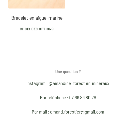
Bracelet en aigue-marine
This
CHOIX DES OPTIONS
product
has
multiple
variants.
The
Une question ?
options
may
Instagram : @amandine_forestier_mineraux
be
Par téléphone : 07 69 89 80 26
chosen
on
Par mail : amand.forestier@gmail.com
the
product
page