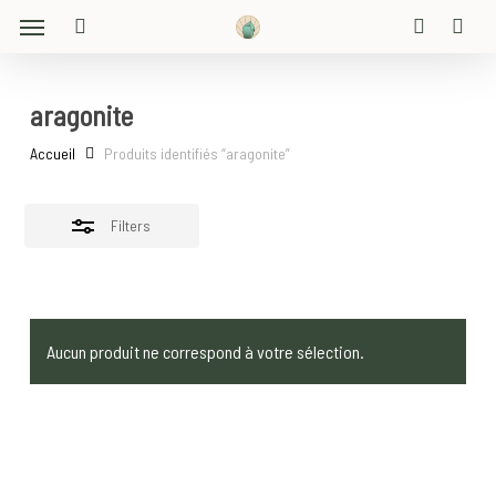
Menu
Skip
Close
to
search
account
Filters
main
content
aragonite
Accueil
Produits identifiés “aragonite”
Filters
Aucun produit ne correspond à votre sélection.