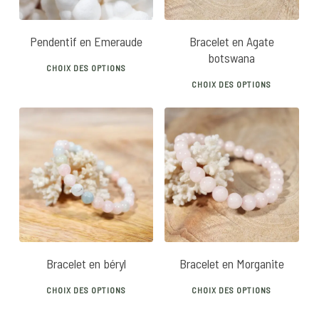
Pendentif en Emeraude
Bracelet en Agate
botswana
This
CHOIX DES OPTIONS
This
product
CHOIX DES OPTIONS
prod
has
has
multiple
mult
variants.
vari
The
25
€
30
€
28
€
The
options
opti
may
may
be
be
chosen
chos
on
Bracelet en béryl
Bracelet en Morganite
on
the
This
This
the
product
CHOIX DES OPTIONS
CHOIX DES OPTIONS
product
prod
prod
page