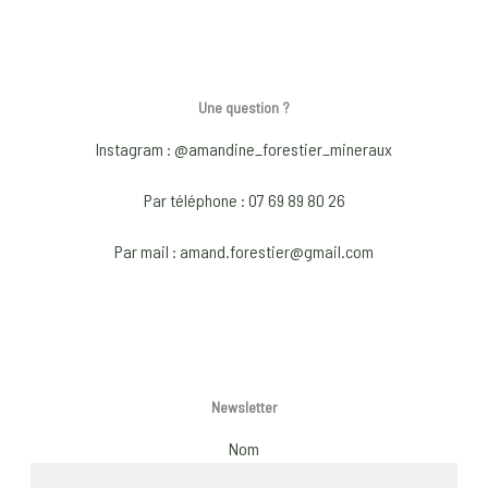
has
has
pag
multiple
mult
variants.
vari
The
The
Une question ?
options
opti
may
may
Instagram : @amandine_forestier_mineraux
be
be
Par téléphone : 07 69 89 80 26
chosen
chos
on
on
Par mail : amand.forestier@gmail.com
the
the
product
prod
page
pag
Newsletter
Nom