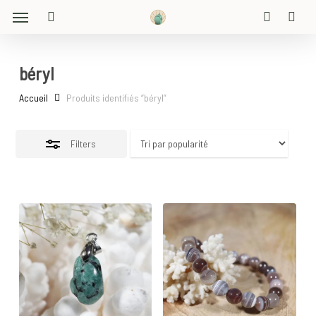
Menu
Skip
Close
to
search
account
Filters
main
content
béryl
Accueil
Produits identifiés “béryl”
Filters
45
€
20
€
25
€