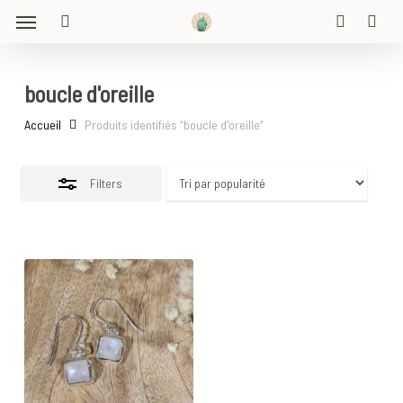
Menu
Skip
Close
to
search
account
Filters
main
content
boucle d'oreille
Accueil
Produits identifiés “boucle d'oreille”
Filters
20
€
25
€