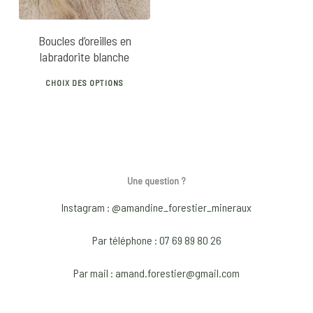
Boucles d’oreilles en
labradorite blanche
This
CHOIX DES OPTIONS
product
has
multiple
variants.
The
Une question ?
options
may
Instagram : @amandine_forestier_mineraux
be
Par téléphone : 07 69 89 80 26
chosen
on
Par mail : amand.forestier@gmail.com
the
product