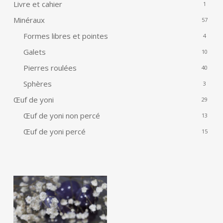
Livre et cahier
1
Minéraux
57
Formes libres et pointes
4
Galets
10
Pierres roulées
40
Sphères
3
Œuf de yoni
29
Œuf de yoni non percé
13
Œuf de yoni percé
15
10
€