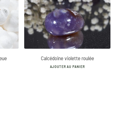
10
€
leue
Calcédoine violette roulée
AJOUTER AU PANIER