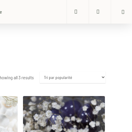
search
account
ue
Sorted
howing all 3 results
by
popularity