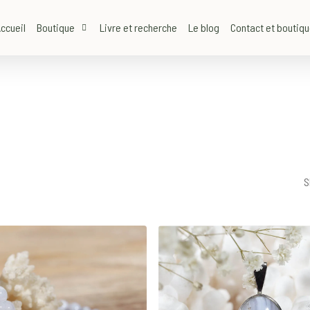
ccueil
Boutique
Livre et recherche
Le blog
Contact et boutiq
S