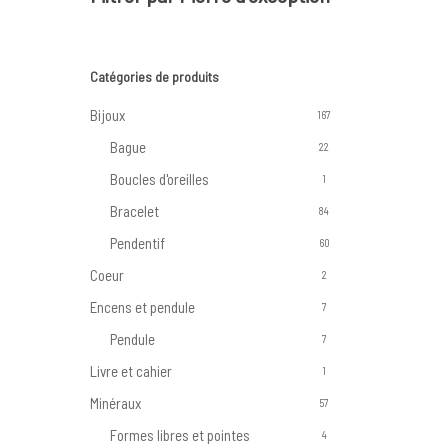
Catégories de produits
Bijoux
167
Bague
22
Boucles d'oreilles
1
Bracelet
84
Pendentif
60
Coeur
2
Encens et pendule
7
Pendule
7
Livre et cahier
1
Minéraux
57
Formes libres et pointes
4