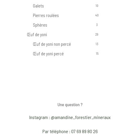
Galets
10
Pierres roulées
40
Sphères
3
Œuf de yoni
29
Œuf de yoni non percé
13
Œuf de yoni percé
15
Une question ?
Instagram : @amandine_forestier_mineraux
Par téléphone : 07 69 89 80 26