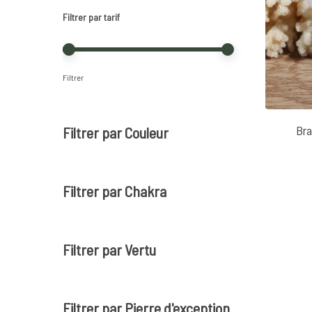
Filtrer par tarif
Prix
Prix
Filtrer
min
max
Bra
Filtrer par Couleur
Filtrer par Chakra
Filtrer par Vertu
Filtrer par Pierre d'exception