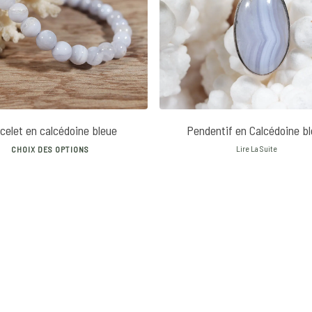
18
€
20
€
celet en calcédoine bleue
Pendentif en Calcédoine b
This
Lire La Suite
CHOIX DES OPTIONS
product
has
multiple
variants.
The
options
may
be