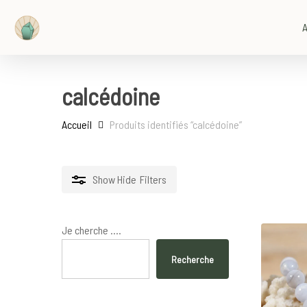
Skip
to
A
main
content
calcédoine
Accueil
Produits identifiés “calcédoine”
Show
Hide
Filters
Je cherche ....
Recherche