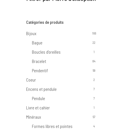
Catégories de produits
Bijoux
166
Bague
22
Boucles d'oreilles
1
Bracelet
84
Pendentif
59
Coeur
2
Encens et pendule
7
Pendule
7
Livre et cahier
1
Minéraux
57
Formes libres et pointes
4