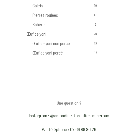
Galets
10
Pierres roulées
40
Sphères
3
Œuf de yoni
29
Œuf de yoni non percé
13
Œuf de yoni percé
15
Une question ?
Instagram : @amandine_forestier_mineraux
Par téléphone : 07 69 89 80 26