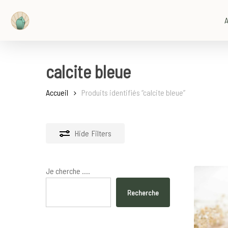
Skip
to
A
main
content
calcite bleue
Accueil
Produits identifiés “calcite bleue”
Hide
Filters
Je cherche ....
Recherche