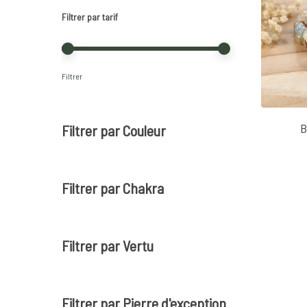
Filtrer par tarif
Prix
Prix
Filtrer
min
max
B
Filtrer par Couleur
Filtrer par Chakra
Filtrer par Vertu
Filtrer par Pierre d'exception