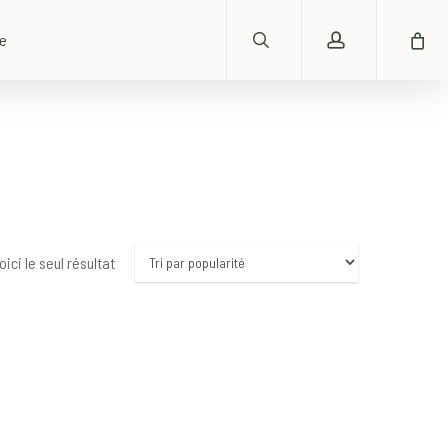
search
account
ue
oici le seul résultat