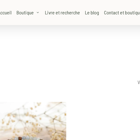
ccueil
Boutique
Livre et recherche
Le blog
Contact et boutiq
V