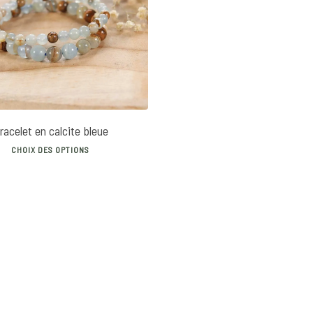
30
€
36
€
racelet en calcite bleue
This
CHOIX DES OPTIONS
product
has
multiple
variants.
The
options
may
be