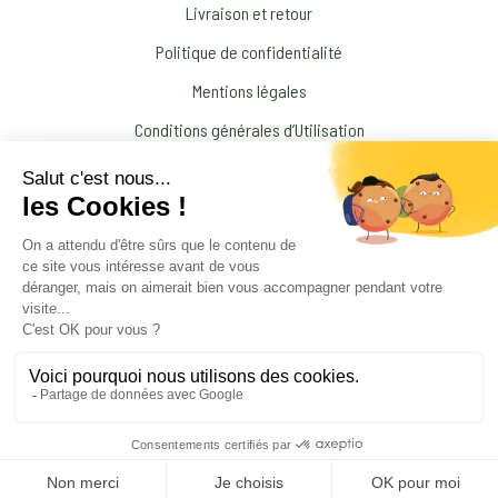
Livraison et retour
Politique de confidentialité
Mentions légales
Conditions générales d’Utilisation
N’interrompez jamais un traitement médical prescrit par votre médecin !
© 2026 Amandine Forestier Minéraux
facebook
instagram
Products
search