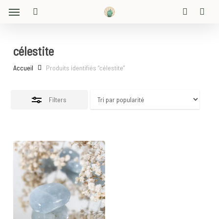
Menu
Skip
Close
to
search
account
Filters
main
content
célestite
Accueil
Produits identifiés “célestite”
Filters
10
€