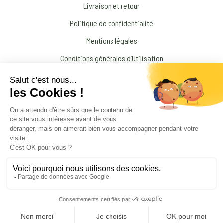
Livraison et retour
Politique de confidentialité
Mentions légales
Conditions générales d’Utilisation
N’interrompez jamais un traitement médical prescrit par votre médecin !
© 2026 Amandine Forestier Minéraux
facebook
instagram
Products
search