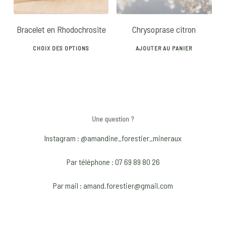
Bracelet en Rhodochrosite
Chrysoprase citron
This
CHOIX DES OPTIONS
AJOUTER AU PANIER
product
has
multiple
variants.
The
Une question ?
options
may
Instagram : @amandine_forestier_mineraux
be
Par téléphone : 07 69 89 80 26
chosen
on
Par mail : amand.forestier@gmail.com
the
product
page