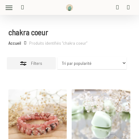
Menu
Skip
Close
to
search
account
Filters
main
content
chakra coeur
Accueil
Produits identifiés “chakra coeur”
Filters
30
€
60
€
9
€