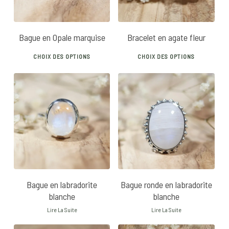
be
be
chos
chosen
on
Bague en Opale marquise
Bracelet en agate fleur
on
the
This
This
the
prod
CHOIX DES OPTIONS
CHOIX DES OPTIONS
product
prod
product
pag
has
has
page
multiple
mult
variants.
vari
The
The
options
opti
may
may
be
be
chosen
chos
Bague en labradorite
Bague ronde en labradorite
on
on
blanche
blanche
the
the
Lire La Suite
Lire La Suite
product
prod