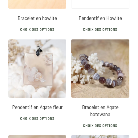
Bracelet en howlite
Pendentif en Howlite
This
This
CHOIX DES OPTIONS
CHOIX DES OPTIONS
product
prod
has
has
multiple
mult
variants.
vari
20
€
20
€
25
€
The
The
options
opti
may
may
be
be
chosen
chos
Pendentif en Agate fleur
Bracelet en Agate
on
on
botswana
This
the
the
CHOIX DES OPTIONS
This
product
product
prod
CHOIX DES OPTIONS
prod
has
page
pag