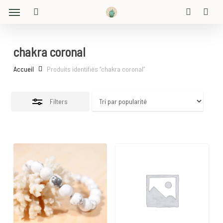
Menu
Skip
Close
to
search
account
Filters
main
content
chakra coronal
Accueil
Produits identifiés “chakra coronal”
Filters
16
€
20
€
18
€