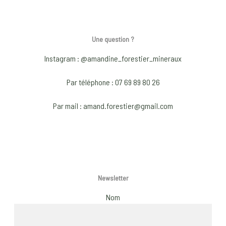
be
be
chosen
chos
Une question ?
on
on
the
the
Instagram : @amandine_forestier_mineraux
product
prod
page
pag
Par téléphone : 07 69 89 80 26
Par mail : amand.forestier@gmail.com
Newsletter
Nom