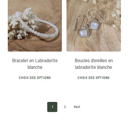
page
pag
22
€
25
€
20
€
25
€
Bracelet en Labradorite
Boucles d’oreilles en
blanche
labradorite blanche
This
This
CHOIX DES OPTIONS
CHOIX DES OPTIONS
product
prod
has
has
multiple
mult
variants.
vari
1
2
Next
The
The
options
opti
may
may