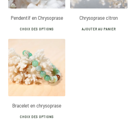
Pendentif en Chrysoprase
Chrysoprase citron
This
CHOIX DES OPTIONS
AJOUTER AU PANIER
product
has
multiple
variants.
20
€
40
€
The
options
may
be
chosen
Bracelet en chrysoprase
on
This
the
CHOIX DES OPTIONS
product
product
has
page