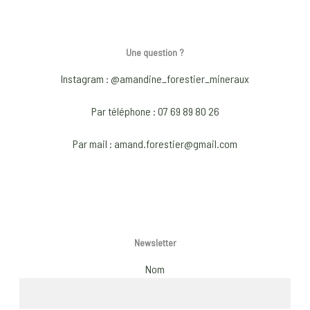
multiple
variants.
The
Une question ?
options
may
Instagram : @amandine_forestier_mineraux
be
Par téléphone : 07 69 89 80 26
chosen
on
Par mail : amand.forestier@gmail.com
the
product
page
Newsletter
Nom