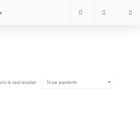
search
account
ue
oici le seul résultat