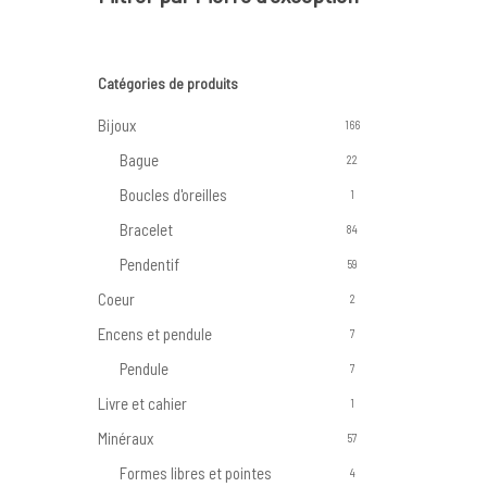
Catégories de produits
Bijoux
166
Bague
22
Boucles d'oreilles
1
Bracelet
84
Pendentif
59
Coeur
2
Encens et pendule
7
Pendule
7
Livre et cahier
1
Minéraux
57
Formes libres et pointes
4