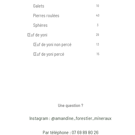
Galets
10
Pierres roulées
40
Sphères
3
Œuf de yoni
29
Œuf de yoni non percé
13
Œuf de yoni percé
15
Une question ?
Instagram : @amandine_forestier_mineraux
Par téléphone : 07 69 89 80 26