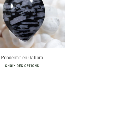
22
€
Pendentif en Gabbro
This
CHOIX DES OPTIONS
product
has
multiple
variants.
The
options
may
be