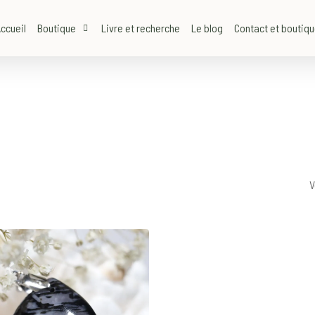
ccueil
Boutique
Livre et recherche
Le blog
Contact et boutiq
V