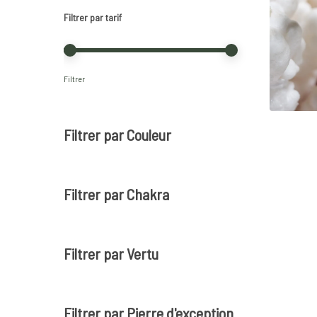
Filtrer par tarif
Prix
Prix
Filtrer
min
max
Filtrer par Couleur
Filtrer par Chakra
Filtrer par Vertu
Filtrer par Pierre d'exception