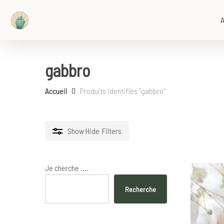
Skip
to
A
main
content
gabbro
Accueil
Produits identifiés “gabbro”
Show
Hide
Filters
Je cherche ....
Recherche