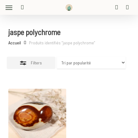
Menu
Skip
Close
to
search
account
Filters
main
content
jaspe polychrome
Accueil
Produits identifiés “jaspe polychrome”
Filters
16
€