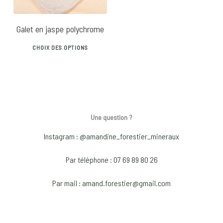
Galet en jaspe polychrome
This
CHOIX DES OPTIONS
product
has
multiple
variants.
The
Une question ?
options
may
Instagram : @amandine_forestier_mineraux
be
Par téléphone : 07 69 89 80 26
chosen
on
Par mail : amand.forestier@gmail.com
the
product
page