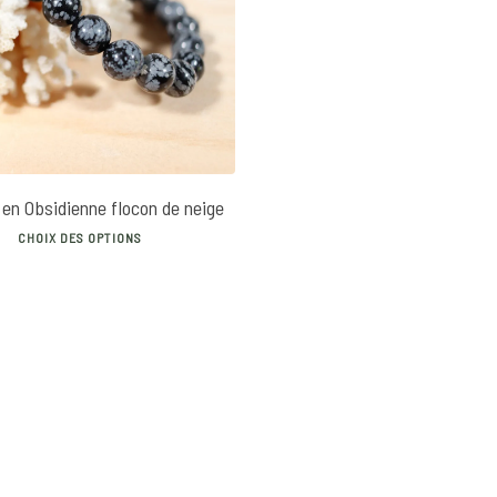
16
€
 en Obsidienne flocon de neige
This
CHOIX DES OPTIONS
product
has
multiple
variants.
The
options
may
be