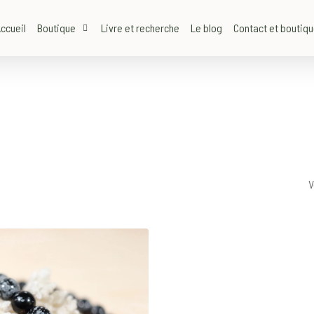
ccueil
Boutique
Livre et recherche
Le blog
Contact et boutiq
V