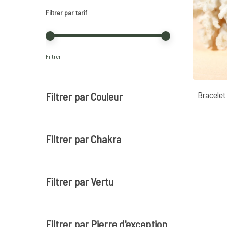
Filtrer par tarif
Prix
Prix
Filtrer
min
max
Bracelet
Filtrer par Couleur
Filtrer par Chakra
Filtrer par Vertu
Filtrer par Pierre d'exception