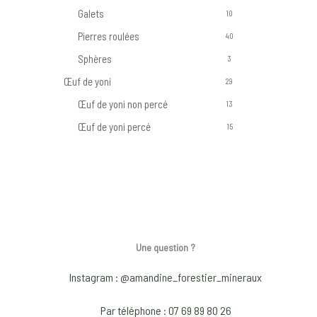
Galets
10
Pierres roulées
40
Sphères
3
Œuf de yoni
29
Œuf de yoni non percé
13
Œuf de yoni percé
15
Une question ?
Instagram : @amandine_forestier_mineraux
Par téléphone : 07 69 89 80 26