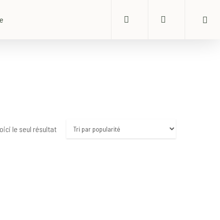
search
account
ue
oici le seul résultat