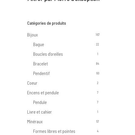
Catégories de produits
Bijoux
167
Bague
22
Boucles d'oreilles
1
Bracelet
84
Pendentif
60
Coeur
2
Encens et pendule
7
Pendule
7
Livre et cahier
1
Minéraux
57
Formes libres et pointes
4