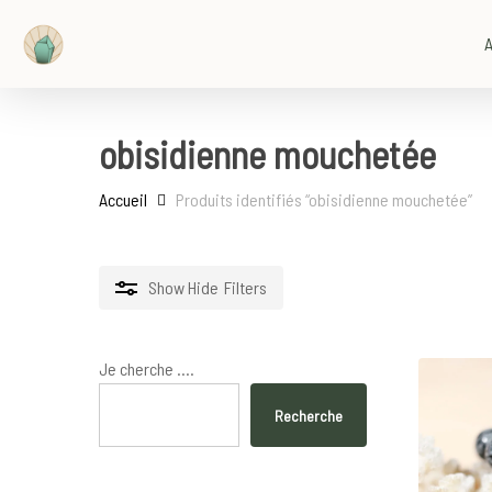
Skip
to
A
main
content
obisidienne mouchetée
Accueil
Produits identifiés “obisidienne mouchetée”
Show
Hide
Filters
Je cherche ....
Recherche