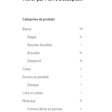
Catégories de produits
Bijoux
166
Bague
22
Boucles d'oreilles
1
Bracelet
84
Pendentif
59
Coeur
2
Encens et pendule
7
Pendule
7
Livre et cahier
1
Minéraux
57
Formes libres et pointes
4