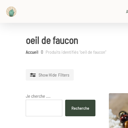
Skip
to
A
main
content
oeil de faucon
Accueil
Produits identifiés “oeil de faucon”
Show
Hide
Filters
Je cherche ....
Recherche