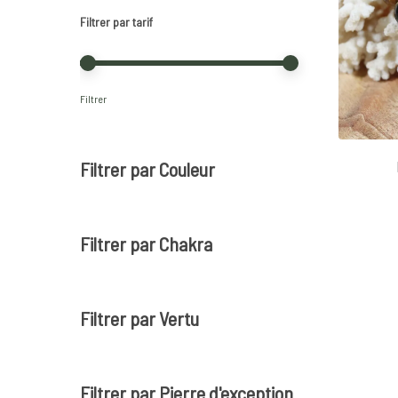
Filtrer par tarif
Prix
Prix
Filtrer
min
max
Filtrer par Couleur
Filtrer par Chakra
Filtrer par Vertu
Filtrer par Pierre d'exception