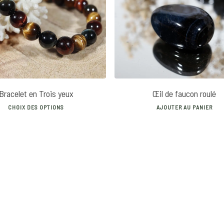
12
€
16
€
5
€
Bracelet en Trois yeux
Œil de faucon roulé
This
CHOIX DES OPTIONS
AJOUTER AU PANIER
product
has
multiple
variants.
The
options
may
be