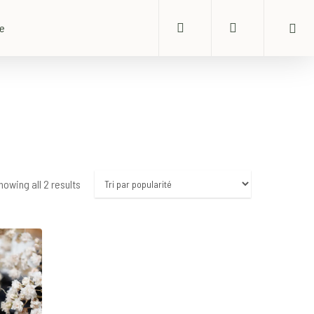
search
account
ue
Sorted
howing all 2 results
by
popularity