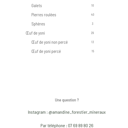
Galets
10
Pierres roulées
40
Sphères
3
Œuf de yoni
29
Œuf de yoni non percé
13
Œuf de yoni percé
15
Une question ?
Instagram : @amandine_forestier_mineraux
Par téléphone : 07 69 89 80 26