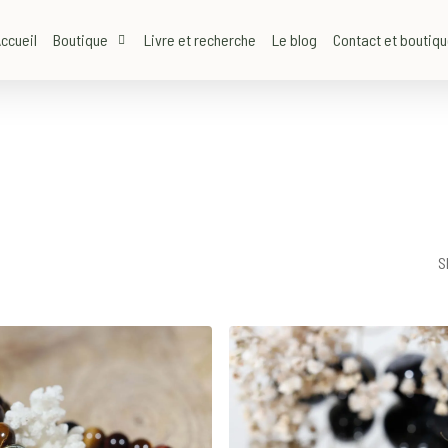
ccueil
Boutique
Livre et recherche
Le blog
Contact et boutiq
S