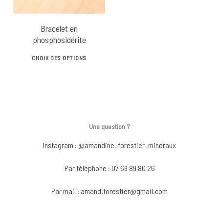
Bracelet en
phosphosidérite
This
CHOIX DES OPTIONS
product
has
multiple
variants.
The
Une question ?
options
may
Instagram : @amandine_forestier_mineraux
be
Par téléphone : 07 69 89 80 26
chosen
on
Par mail : amand.forestier@gmail.com
the
product