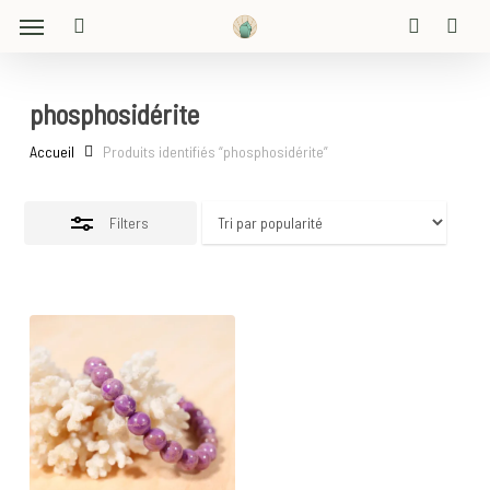
Menu
Skip
Close
to
search
account
Filters
main
content
phosphosidérite
Accueil
Produits identifiés “phosphosidérite”
Filters
30
€