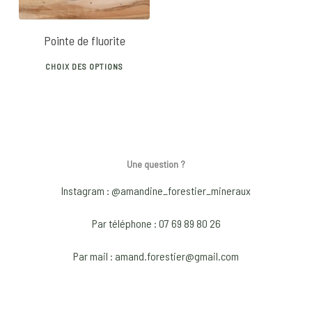
Pointe de fluorite
This
CHOIX DES OPTIONS
product
has
multiple
variants.
The
Une question ?
options
may
Instagram : @amandine_forestier_mineraux
be
Par téléphone : 07 69 89 80 26
chosen
on
Par mail : amand.forestier@gmail.com
the
product
page