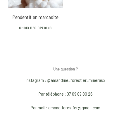
Pendentif en marcasite
This
CHOIX DES OPTIONS
product
has
multiple
variants.
The
Une question ?
options
may
Instagram : @amandine_forestier_mineraux
be
Par téléphone : 07 69 89 80 26
chosen
on
Par mail : amand.forestier@gmail.com
the
product
page