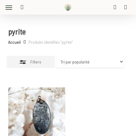
Menu
Skip
Close
to
search
account
Filters
main
content
pyrite
Accueil
Produits identifiés “pyrite”
Filters
27
€