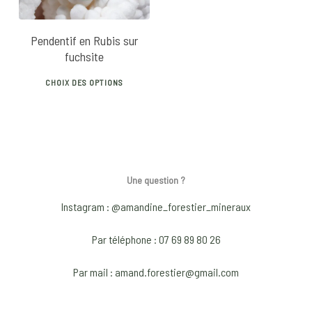
Pendentif en Rubis sur
fuchsite
This
CHOIX DES OPTIONS
product
has
multiple
variants.
The
Une question ?
options
may
Instagram : @amandine_forestier_mineraux
be
Par téléphone : 07 69 89 80 26
chosen
on
Par mail : amand.forestier@gmail.com
the
product