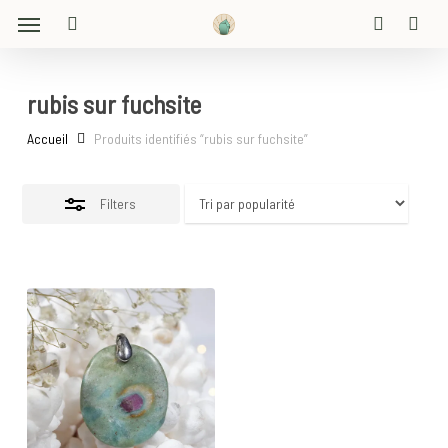
Menu
Skip
Close
to
search
account
Filters
main
content
rubis sur fuchsite
Accueil
Produits identifiés “rubis sur fuchsite”
Filters
40
€