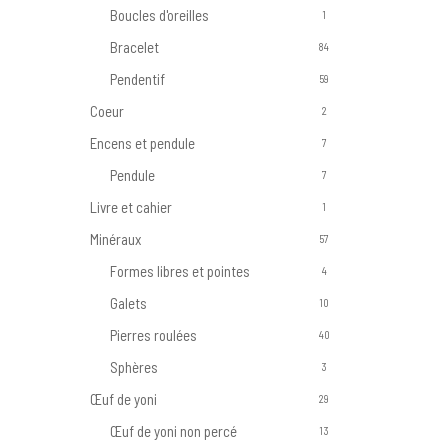
Boucles d'oreilles
1
Bracelet
84
Pendentif
59
Coeur
2
Encens et pendule
7
Pendule
7
Livre et cahier
1
Minéraux
57
Formes libres et pointes
4
Galets
10
Pierres roulées
40
Sphères
3
Œuf de yoni
29
Œuf de yoni non percé
13