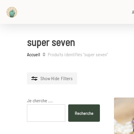
Skip
to
A
main
content
super seven
Accueil
Produits identifiés “super seven”
Show
Hide
Filters
Je cherche ....
Recherche