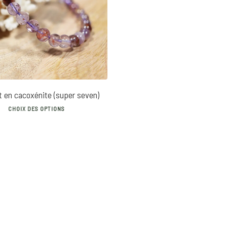
30
€
t en cacoxénite (super seven)
This
CHOIX DES OPTIONS
product
has
multiple
variants.
The
options
may
be