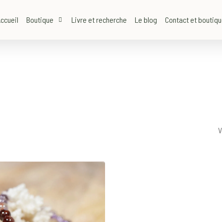
ccueil
Boutique
Livre et recherche
Le blog
Contact et boutiq
V