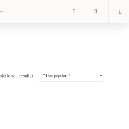
search
account
ue
oici le seul résultat