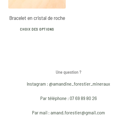
Bracelet en cristal de roche
This
CHOIX DES OPTIONS
product
has
multiple
variants.
The
Une question ?
options
may
Instagram : @amandine_forestier_mineraux
be
Par téléphone : 07 69 89 80 26
chosen
on
Par mail : amand.forestier@gmail.com
the
product
page