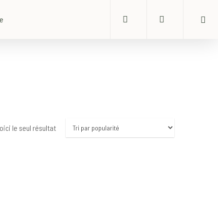
search
account
ue
oici le seul résultat