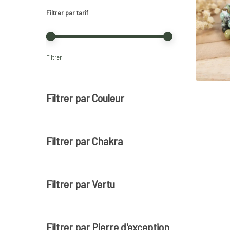
Filtrer par tarif
Prix
Prix
Filtrer
min
max
Filtrer par Couleur
Filtrer par Chakra
Filtrer par Vertu
Filtrer par Pierre d'exception