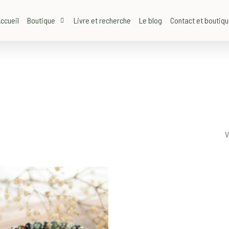
ccueil
Boutique
Livre et recherche
Le blog
Contact et boutiq
V