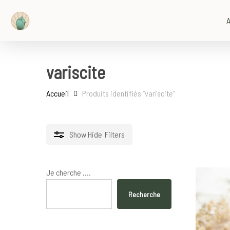
Skip
to
A
main
content
variscite
Accueil
Produits identifiés “variscite”
Show
Hide
Filters
Je cherche ....
Recherche