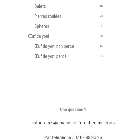
Galets
10
Pierres roulées
40
Sphères
3
Œuf de yoni
29
Œuf de yoni non percé
13
Œuf de yoni percé
15
Une question ?
Instagram : @amandine_forestier_mineraux
Par téléphone : 07 69 89 80 26