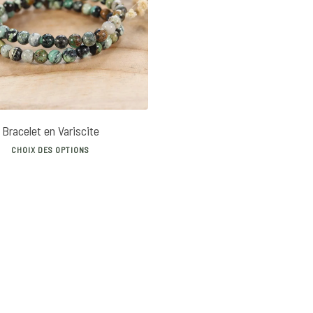
38
€
Bracelet en Variscite
This
CHOIX DES OPTIONS
product
has
multiple
variants.
The
options
may
be