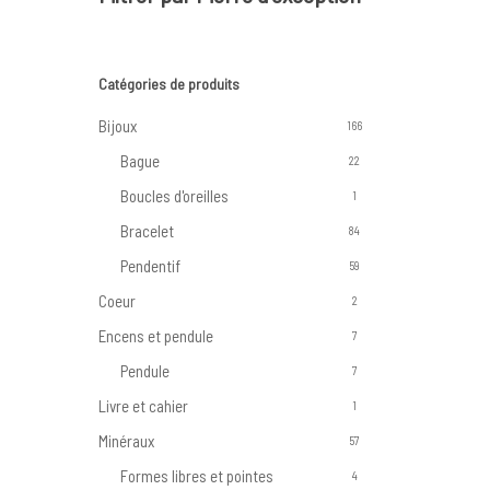
Catégories de produits
Bijoux
166
Bague
22
Boucles d'oreilles
1
Bracelet
84
Pendentif
59
Coeur
2
Encens et pendule
7
Pendule
7
Livre et cahier
1
Minéraux
57
Formes libres et pointes
4