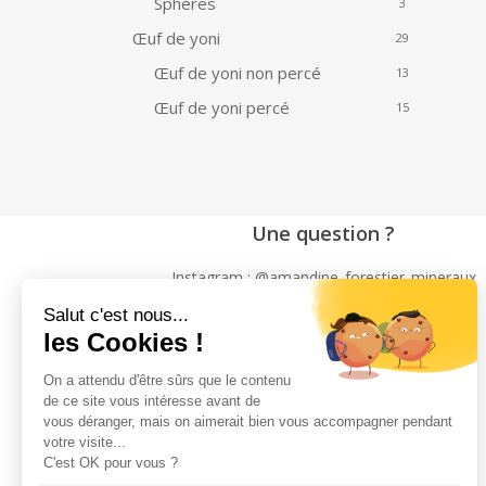
Sphères
3
Œuf de yoni
29
Œuf de yoni non percé
13
Œuf de yoni percé
15
Une question ?
Instagram : @amandine_forestier_mineraux
Par téléphone : 07 69 89 80 26
Par mail : amand.forestier@gmail.com