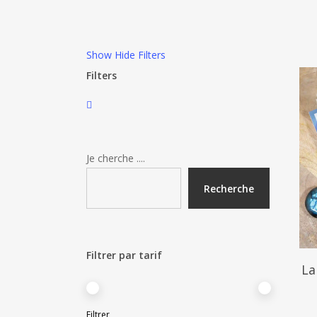
Show
Hide
Filters
Filters
Close
Filters
Je cherche ....
Recherche
Filtrer par tarif
La
Prix
Prix
Filtrer