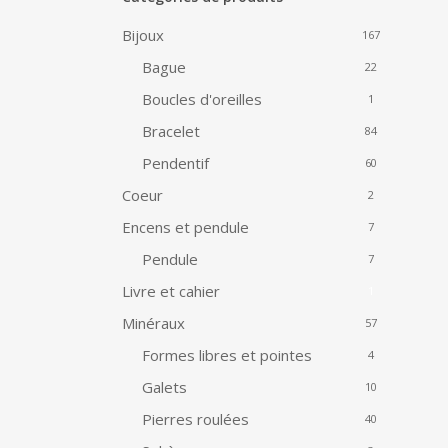
Bijoux
167
Bague
22
Boucles d'oreilles
1
Bracelet
84
Pendentif
60
Coeur
2
Encens et pendule
7
Pendule
7
Livre et cahier
1
Minéraux
57
Formes libres et pointes
4
Galets
10
Pierres roulées
40