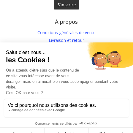
À propos
Conditions générales de vente
Livraison et retour
Politique de confidentialité
Mentions légales
Conditions générales d’Utilisation
N’interrompez jamais un traitement médical prescrit par
votre médecin !
© 2026 Amandine Forestier Minéraux
facebook
instagram
Products