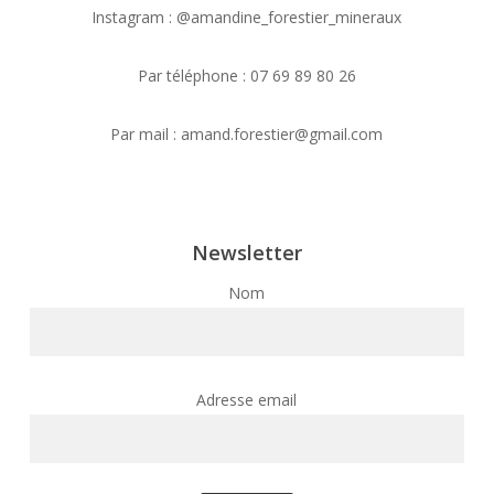
The
The
Instagram : @amandine_forestier_mineraux
options
opti
may
may
Par téléphone : 07 69 89 80 26
be
be
chosen
cho
Par mail : amand.forestier@gmail.com
on
on
the
the
product
prod
page
pag
Newsletter
Nom
Adresse email