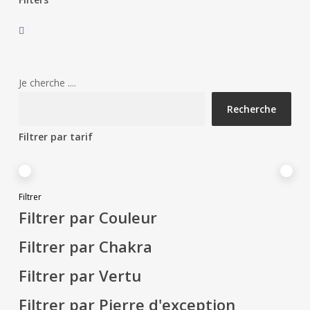
Close
Filters
Je cherche ....
Recherche
Filtrer par tarif
Prix
Prix
Filtrer
min
max
Filtrer par Couleur
Filtrer par Chakra
Filtrer par Vertu
Filtrer par Pierre d'exception