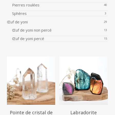
Pierres roulées
40
Sphères
3
Œuf de yoni
29
Œuf de yoni non percé
13
Œuf de yoni percé
15
125
€
60
€
5.00
Pointe de cristal de
Labradorite