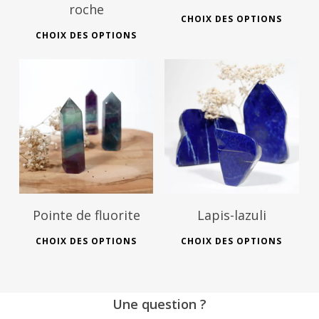
roche
This
CHOIX DES OPTIONS
This
prod
CHOIX DES OPTIONS
product
has
has
mult
multiple
vari
variants.
The
45
€
95
€
30
€
55
€
The
opti
options
may
may
be
be
cho
chosen
on
on
Pointe de fluorite
Lapis-lazuli
the
the
This
This
prod
CHOIX DES OPTIONS
CHOIX DES OPTIONS
product
product
prod
pag
page
has
has
multiple
mult
Une question ?
variants.
vari