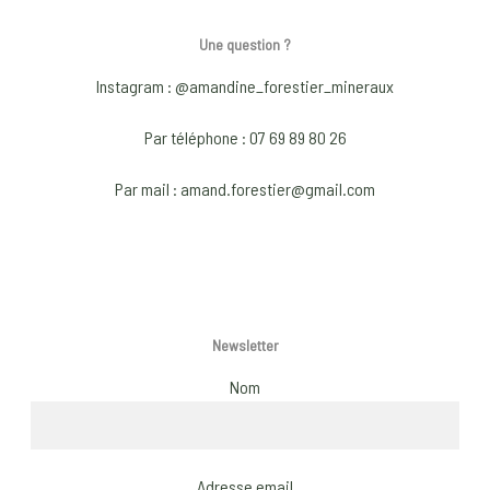
chosen
chos
Une question ?
on
on
the
the
Instagram : @amandine_forestier_mineraux
product
prod
page
pag
Par téléphone : 07 69 89 80 26
Par mail : amand.forestier@gmail.com
Newsletter
Nom
Adresse email