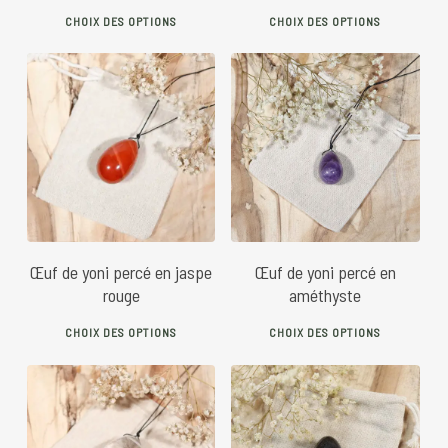
This
This
CHOIX DES OPTIONS
CHOIX DES OPTIONS
product
prod
has
has
multiple
mult
variants.
vari
26
€
30
€
30
€
40
€
The
The
options
opti
may
may
be
be
chosen
chos
Œuf de yoni percé en jaspe
Œuf de yoni percé en
on
on
rouge
améthyste
the
the
This
This
product
prod
CHOIX DES OPTIONS
CHOIX DES OPTIONS
product
prod
page
pag
has
has
multiple
mult
variants.
vari
28
€
40
€
24
€
26
€