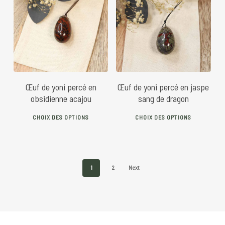
vari
The
26
€
28
€
26
€
30
€
The
options
opti
may
may
be
be
chosen
chos
on
Œuf de yoni percé en
Œuf de yoni percé en jaspe
on
the
obsidienne acajou
sang de dragon
the
product
This
This
prod
CHOIX DES OPTIONS
CHOIX DES OPTIONS
page
product
prod
pag
has
has
multiple
mult
variants.
vari
1
2
Next
The
The
options
opti
may
may
be
be