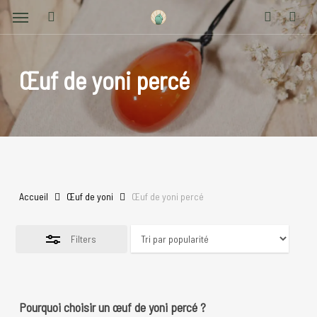
Menu
Skip
Close
to
search
account
Filters
main
content
Œuf de yoni percé
Accueil
Œuf de yoni
Œuf de yoni percé
Filters
Pourquoi choisir un œuf de yoni percé ?