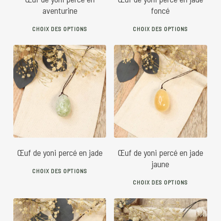
on
on
aventurine
foncé
the
the
This
This
product
prod
CHOIX DES OPTIONS
CHOIX DES OPTIONS
product
prod
page
pag
has
has
multiple
mult
variants.
vari
28
€
32
€
28
€
32
€
The
The
options
opti
may
may
be
be
chosen
chos
Œuf de yoni percé en jade
Œuf de yoni percé en jade
on
on
jaune
This
the
the
CHOIX DES OPTIONS
This
product
product
prod
CHOIX DES OPTIONS
prod
has
page
pag
has
multiple
mult
variants.