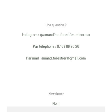
multip
varian
The
optio
Une question ?
may
Instagram : @amandine_forestier_mineraux
be
chose
Par téléphone : 07 69 89 80 26
on
Par mail : amand.forestier@gmail.com
the
produ
page
Newsletter
Nom