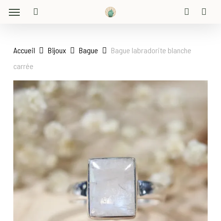
Menu
Skip
to
search
account
main
content
Accueil
Bijoux
Bague
Bague labradorite blanche
carrée