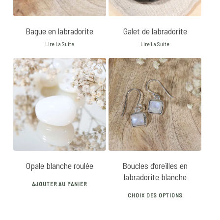
Bague en labradorite
Galet de labradorite
Lire La Suite
Lire La Suite
8
€
20
€
25
€
Opale blanche roulée
Boucles d’oreilles en
labradorite blanche
AJOUTER AU PANIER
This
CHOIX DES OPTIONS
produ
has