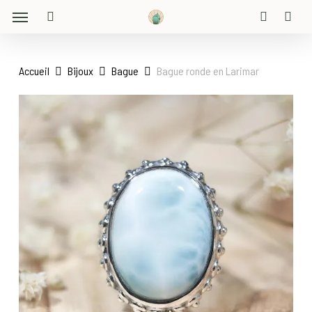
Menu
Skip
to
search
account
main
content
Accueil
Bijoux
Bague
Bague ronde en Larimar