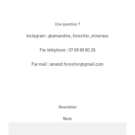
multiple
variants.
The
Une question ?
options
may
Instagram : @amandine_forestier_mineraux
be
Par téléphone : 07 69 89 80 26
chosen
on
Par mail : amand.forestier@gmail.com
the
product
page
Newsletter
Nom