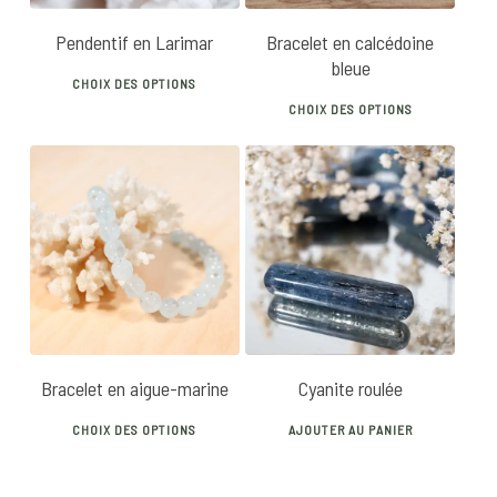
Pendentif en Larimar
Bracelet en calcédoine
bleue
This
CHOIX DES OPTIONS
This
product
CHOIX DES OPTIONS
produ
has
has
multiple
multip
variants.
varian
The
30
€
45
€
10
€
The
options
optio
may
may
be
be
chosen
chose
on
Bracelet en aigue-marine
Cyanite roulée
on
the
This
the
product
CHOIX DES OPTIONS
AJOUTER AU PANIER
product
produ
page
has
page