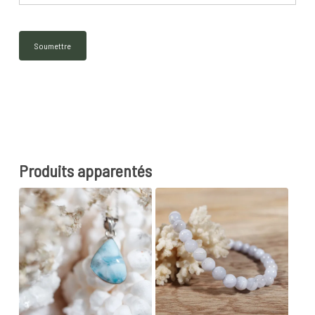
Produits apparentés
42
€
55
€
18
€
20
€