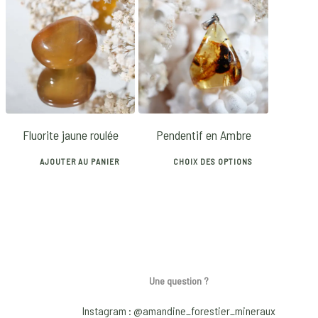
product
product
has
has
8
€
27
€
multiple
multiple
variants.
variants.
The
The
options
options
may
may
Fluorite jaune roulée
Pendentif en Ambre
be
be
chosen
chosen
AJOUTER AU PANIER
CHOIX DES OPTIONS
on
on
This
the
the
product
product
product
has
page
page
multiple
variants.
The
Une question ?
options
Instagram : @amandine_forestier_mineraux
may