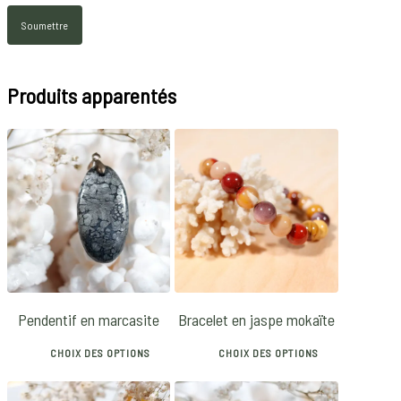
Produits apparentés
27
€
14
€
20
€
Pendentif en marcasite
Bracelet en jaspe mokaïte
CHOIX DES OPTIONS
CHOIX DES OPTIONS
This
This