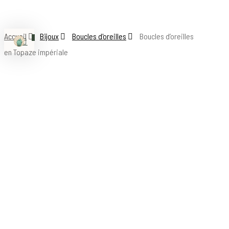
Skip
to
Accueil
Bijoux
Boucles d'oreilles
Boucles d’oreilles
main
0
Menu
search
account
content
en Topaze impériale