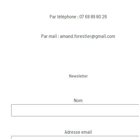
be
chosen
Par téléphone : 07 69 89 80 26
on
the
Par mail : amand.forestier@gmail.com
product
page
Newsletter
Nom
Adresse email