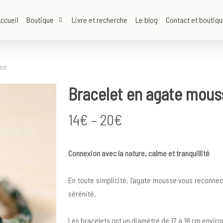
ccueil
Boutique
Livre et recherche
Le blog
Contact et boutiq
sse
Bracelet en agate mous
Price
14
€
–
20
€
range:
14€
Connexion avec la nature, calme et tranquillité
through
20€
En toute simplicité, l’agate mousse vous reconne
sérénité.
Les bracelets ont un diamètre de 17 à 18 cm enviro