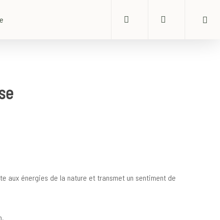
search
account
ue
se
cte aux énergies de la nature et transmet un sentiment de
n.