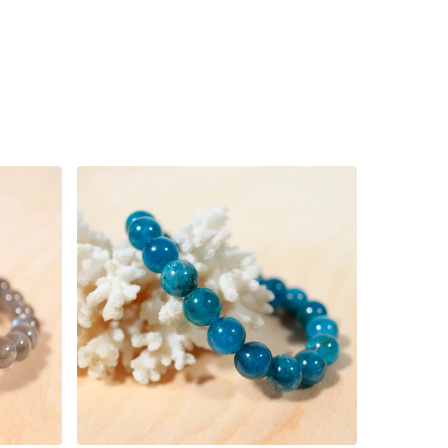
15
€
36
€