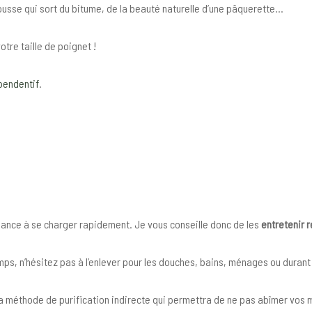
pousse qui sort du bitume, de la beauté naturelle d’une pâquerette…
otre taille de poignet !
pendentif
.
ndance à se charger rapidement. Je vous conseille donc de les
entretenir 
s, n’hésitez pas à l’enlever pour les douches, bains, ménages ou durant 
r la méthode de purification indirecte qui permettra de ne pas abîmer vos