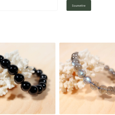
26
€
25
€
40
€