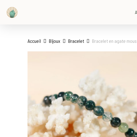
Skip
to
A
main
content
Accueil
Bijoux
Bracelet
Bracelet en agate mou