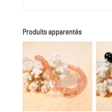
Produits apparentés
30
€
34
€