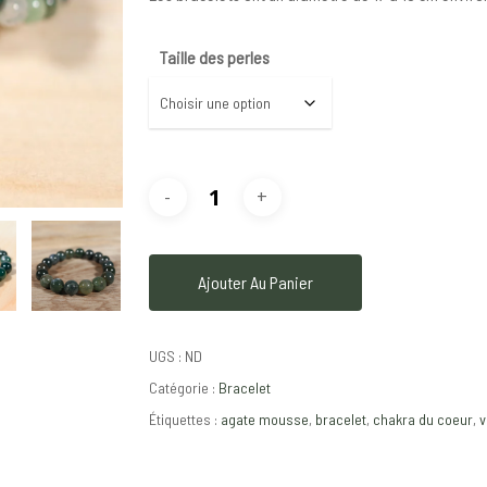
Taille des perles
Ajouter Au Panier
UGS :
ND
Catégorie :
Bracelet
Étiquettes :
agate mousse
,
bracelet
,
chakra du coeur
,
v