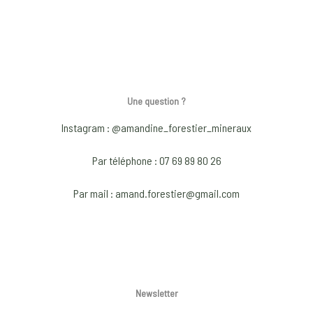
product
produ
product
produ
has
has
page
page
multiple
multip
variants.
varian
The
The
options
optio
Une question ?
may
may
Instagram : @amandine_forestier_mineraux
be
be
chosen
chose
Par téléphone : 07 69 89 80 26
on
on
Par mail : amand.forestier@gmail.com
the
the
product
produ
page
page
Newsletter