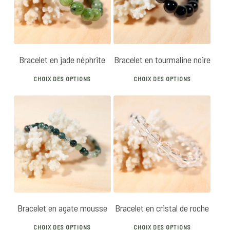
Bracelet en jade néphrite
Bracelet en tourmaline noire
This
This
CHOIX DES OPTIONS
CHOIX DES OPTIONS
product
produ
has
has
multiple
multip
variants.
varian
14
€
20
€
14
€
18
€
The
The
options
optio
may
may
be
be
chosen
chose
Bracelet en agate mousse
Bracelet en cristal de roche
on
on
This
This
the
the
CHOIX DES OPTIONS
CHOIX DES OPTIONS