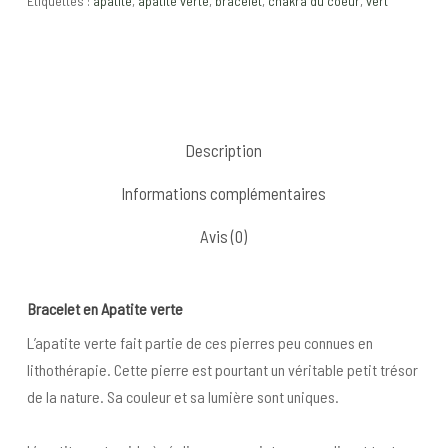
Étiquettes :
apatite
,
apatite verte
,
bracelet
,
chakra du coeur
,
vert
Description
Informations complémentaires
Avis (0)
Bracelet en Apatite verte
L’apatite verte fait partie de ces pierres peu connues en
lithothérapie. Cette pierre est pourtant un véritable petit trésor
de la nature. Sa couleur et sa lumière sont uniques.