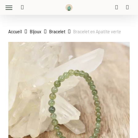
Menu
Skip
to
search
account
main
content
Accueil
Bijoux
Bracelet
Bracelet en Apatite verte