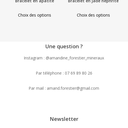
Bracelet en apatite
Bracelet en jade néphrite
the
the
This
This
product
product
Choix des options
Choix des options
product
product
page
page
has
has
multiple
multiple
variants.
variants.
Une question ?
The
The
options
options
Instagram : @amandine_forestier_mineraux
may
may
be
be
Par téléphone : 07 69 89 80 26
chosen
chosen
on
on
Par mail : amand.forestier@gmail.com
the
the
product
product
page
page
Newsletter