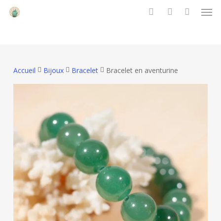
Men
Skip
to
search
account
main
content
Accueil
Bijoux
Bracelet
Bracelet en aventurine