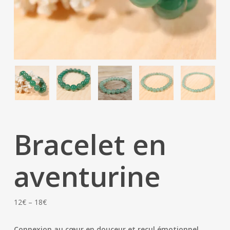
Bracelet en
aventurine
Price
12
€
–
18
€
range:
12€
Connexion au cœur en douceur et recul émotionnel