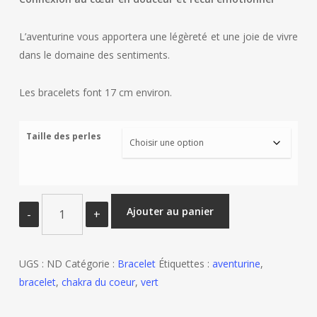
through
18€
L’aventurine vous apportera une légèreté et une joie de vivre
dans le domaine des sentiments.
Les bracelets font 17 cm environ.
Taille des perles
quantité
Ajouter au panier
de
Bracelet
en
UGS :
ND
Catégorie :
Bracelet
Étiquettes :
aventurine
,
aventurine
bracelet
,
chakra du coeur
,
vert