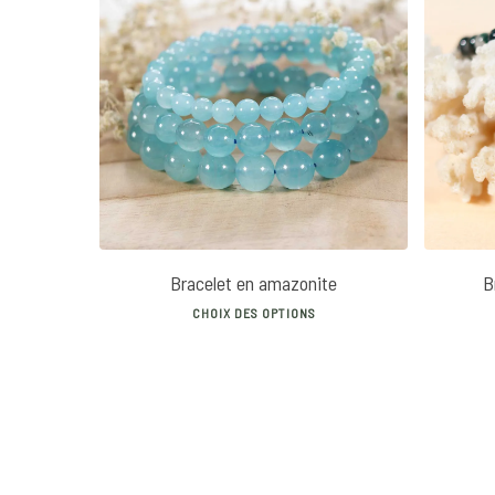
16
€
42
€
Bracelet en amazonite
B
This
CHOIX DES OPTIONS
product
has
multiple
variants.
The
options