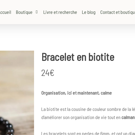
ccueil
Boutique
Livre et recherche
Le blog
Contact et boutiq
Bracelet en biotite
24
€
Organisation, ici et maintenant, calme
La biotite est la cousine de couleur sombre de la l
d’améliorer son organisation de vie tout en
calman
Les bracelets sont en perles de 6mm, et ont un di