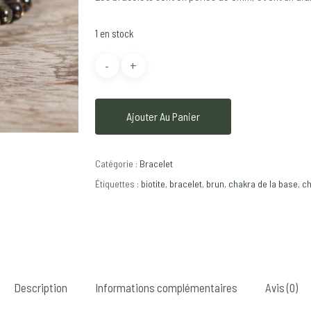
1 en stock
Ajouter Au Panier
Catégorie :
Bracelet
Étiquettes :
biotite
,
bracelet
,
brun
,
chakra de la base
,
ch
Description
Informations complémentaires
Avis (0)