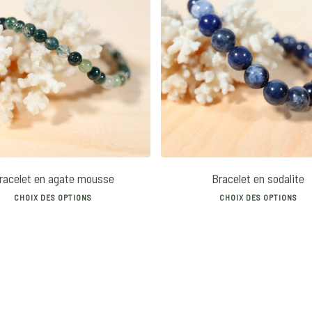
14
€
20
€
14
€
16
€
racelet en agate mousse
Bracelet en sodalite
This
Thi
CHOIX DES OPTIONS
CHOIX DES OPTIONS
product
pro
has
has
multiple
mul
variants.
var
The
The
options
opt