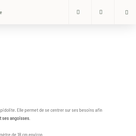
search
account
ue
épidolite. Elle permet de se centrer sur ses besoins afin
t ses angoisses
.
amètre de 18 cm environ