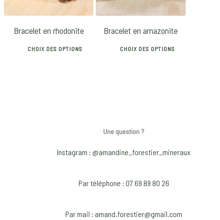
options
options
may
may
Bracelet en rhodonite
Bracelet en amazonite
be
be
chosen
chosen
CHOIX DES OPTIONS
CHOIX DES OPTIONS
on
on
This
This
the
the
product
product
product
product
has
has
page
page
multiple
multiple
variants.
variants.
The
The
Une question ?
options
options
Instagram : @amandine_forestier_mineraux
may
may
be
be
chosen
chosen
Par téléphone : 07 69 89 80 26
on
on
the
the
Par mail : amand.forestier@gmail.com