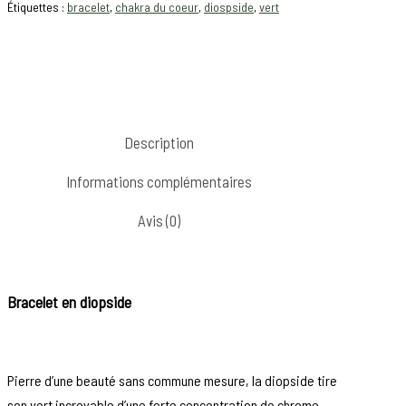
Étiquettes :
bracelet
,
chakra du coeur
,
diospside
,
vert
Description
Informations complémentaires
Avis (0)
Bracelet en diopside
Pierre d’une beauté sans commune mesure, la diopside tire
son vert incroyable d’une forte concentration de chrome.