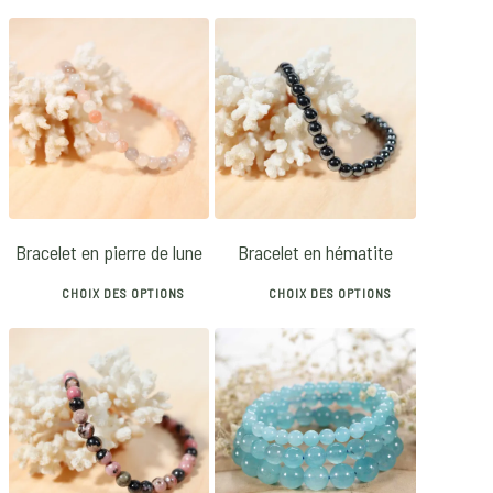
35
€
12
€
16
€
5.00
Bracelet en pierre de lune
Bracelet en hématite
CHOIX DES OPTIONS
CHOIX DES OPTIONS
This
This
product
product
has
has
18
€
16
€
42
€
multiple
multiple
variants.
variants.
5.00
The
The