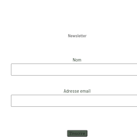
product
product
page
page
Newsletter
Nom
Adresse email