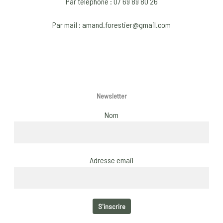
Par téléphone : 07 69 89 80 26
chosen
chose
on
on
Par mail : amand.forestier@gmail.com
the
the
product
produ
page
page
Newsletter
Nom
Adresse email