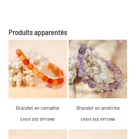
Produits apparentés
24
€
28
€
14
€
20
€
5.00
Bracelet en cornaline
Bracelet en amétrine
This
This
CHOIX DES OPTIONS
CHOIX DES OPTIONS
product
produ
has
has