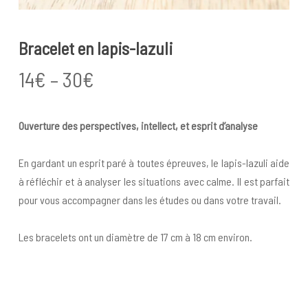
Bracelet en lapis-lazuli
Price
14
€
–
30
€
range:
14€
Ouverture des perspectives, intellect, et esprit d’analyse
through
30€
En gardant un esprit paré à toutes épreuves, le lapis-lazuli aide
à réfléchir et à analyser les situations avec calme. Il est parfait
pour vous accompagner dans les études ou dans votre travail.
Les bracelets ont un diamètre de 17 cm à 18 cm environ.