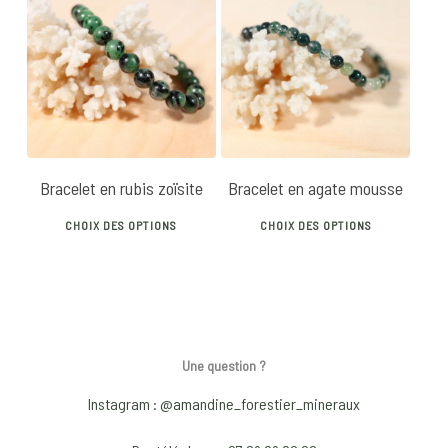
multiple
multip
variants.
varian
20
€
22
€
14
€
20
€
The
The
options
optio
may
may
be
be
chosen
chose
Bracelet en rubis zoïsite
Bracelet en agate mousse
on
on
This
This
the
the
CHOIX DES OPTIONS
CHOIX DES OPTIONS
product
produ
product
produ
has
has
page
page
multiple
multip
variants.
varian
The
The
Une question ?
options
optio
may
may
Instagram : @amandine_forestier_mineraux
be
be