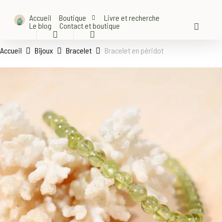
Skip
Accueil
Boutique
Livre et recherche
to
Le blog
Contact et boutique
accoun
main
search
account
content
Accueil
Bijoux
Bracelet
Bracelet en péridot