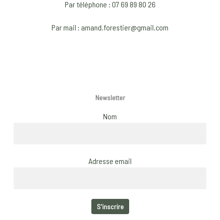
Par téléphone : 07 69 89 80 26
on
o
the
t
Par mail : amand.forestier@gmail.com
product
p
page
p
Newsletter
Nom
Adresse email