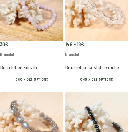
Price
30
€
14
€
–
18
€
range:
Bracelet
Bracelet
14€
through
Bracelet en kunzite
Bracelet en cristal de roche
18€
This
Th
CHOIX DES OPTIONS
CHOIX DES OPTIONS
product
p
has
h
multiple
mu
variants.
va
The
T
options
o
may
m