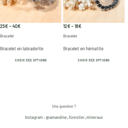
be
b
chosen
c
on
o
Price
Price
25
€
–
40
€
12
€
–
16
€
the
t
range:
range:
Bracelet
Bracelet
product
p
25€
12€
through
through
page
p
Bracelet en labradorite
Bracelet en hématite
40€
16€
This
Th
CHOIX DES OPTIONS
CHOIX DES OPTIONS
product
p
has
h
multiple
mu
variants.
va
The
T
options
o
Une question ?
may
m
be
b
Instagram : @amandine_forestier_mineraux
chosen
c