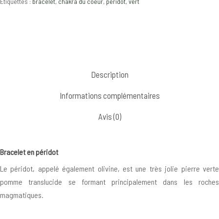
Étiquettes :
bracelet
,
chakra du coeur
,
péridot
,
vert
Description
Informations complémentaires
Avis (0)
Bracelet en péridot
Le péridot, appelé également olivine, est une très jolie pierre verte
pomme translucide se formant principalement dans les roches
magmatiques.