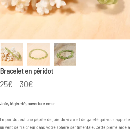
Bracelet en péridot
Price
25
€
–
30
€
range:
25€
Joie, légèreté, ouverture cœur
through
30€
Le péridot est une pépite de joie de vivre et de gaieté qui vous apporte
un vent de fraîcheur dans votre sphère sentimentale. Cette pierre aide à