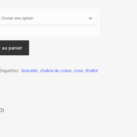
r au panier
Étiquettes :
bracelet
,
chakra du coeur
,
rose
,
thulite
0)