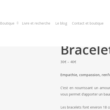
Boutique
Livre et recherche
Le blog
Contact et boutique
Bracele
Price
30
€
–
40
€
range:
30€
Empathie, compassion, renfo
through
40€
C’est en nourrissant un amour
vous permet d’apporter un bau
Les bracelets font environ 18 