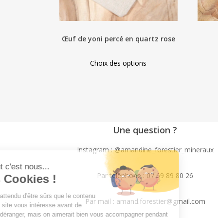
Œuf de yoni percé en quartz rose
This
Choix des options
product
has
multiple
variants.
The
Une question ?
options
may
Instagram : @amandine_forestier_mineraux
be
chosen
Par téléphone : 07 69 89 80 26
on
the
Par mail : amand.forestier@gmail.com
product