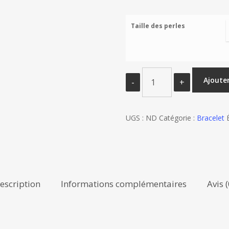
Taille des perles
quantité
Ajoute
de
Bracelet
en
UGS :
ND
Catégorie :
Bracelet
Thulite
escription
Informations complémentaires
Avis (