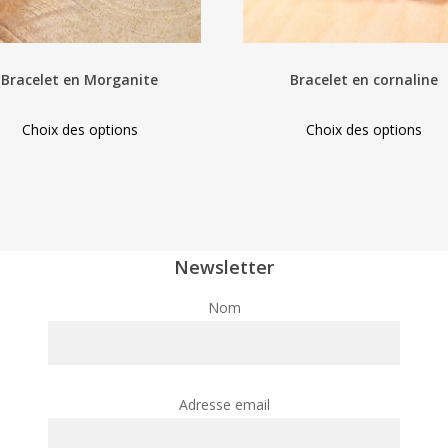
Bracelet en Morganite
Bracelet en cornaline
This
This
Choix des options
Choix des options
product
pro
has
has
multiple
mult
variants.
vari
The
The
Newsletter
options
opt
may
ma
Nom
be
be
chosen
cho
on
on
Adresse email
the
the
product
pro