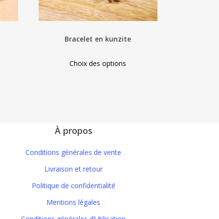
Bracelet en kunzite
This
Choix des options
duct
product
has
iple
multiple
ants.
variants.
The
À propos
ions
options
y
may
Conditions générales de vente
be
Livraison et retour
sen
chosen
Politique de confidentialité
on
the
Mentions légales
duct
product
Conditions générales d’Utilisation