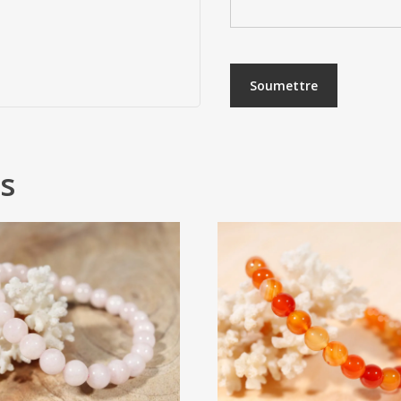
s
28
€
14
€
20
€