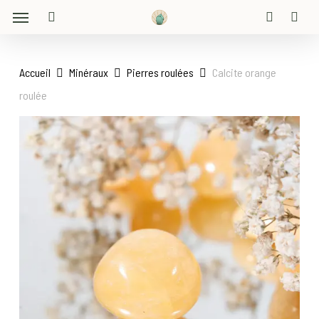
Menu
Skip
to
search
account
main
content
Accueil
Minéraux
Pierres roulées
Calcite orange
roulée