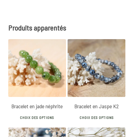
Produits apparentés
28
€
25
€
Bracelet en jade néphrite
Bracelet en Jaspe K2
This
This
CHOIX DES OPTIONS
CHOIX DES OPTIONS
product
produ
has
has