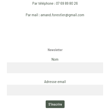
chose
Par téléphone : 07 69 89 80 26
on
Par mail : amand.forestier@gmail.com
the
produ
page
Newsletter
Nom
Adresse email