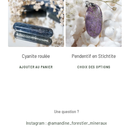
multiple
multip
variants.
varian
10
€
35
€
The
The
options
optio
may
may
be
be
chosen
chose
Cyanite roulée
Pendentif en Stichtite
on
on
This
the
the
AJOUTER AU PANIER
CHOIX DES OPTIONS
produ
product
produ
has
page
page
multip
varian
The
optio
Une question ?
may
Instagram : @amandine_forestier_mineraux
be