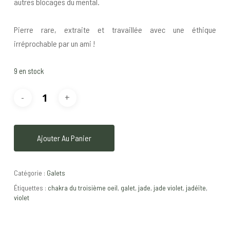
autres blocages du mental.
Pierre rare, extraite et travaillée avec une éthique
irréprochable par un ami !
9 en stock
Ajouter Au Panier
Catégorie :
Galets
Étiquettes :
chakra du troisième oeil
,
galet
,
jade
,
jade violet
,
jadéïte
,
violet