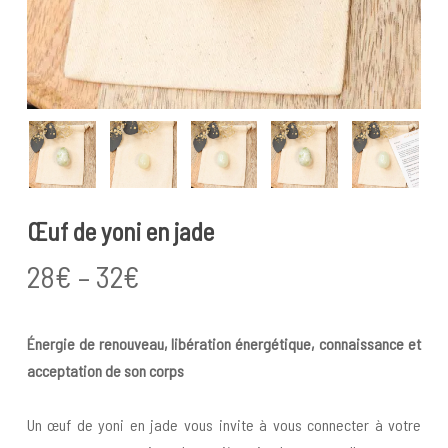
Œuf de yoni en jade
Price
28
€
–
32
€
range:
28€
Énergie de renouveau, libération énergétique, connaissance et
through
acceptation de son corps
32€
Un œuf de yoni en jade vous invite à vous connecter à votre