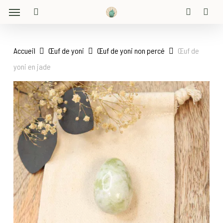
Menu
Skip
to
search
account
main
content
Accueil
Œuf de yoni
Œuf de yoni non percé
Œuf de
yoni en jade