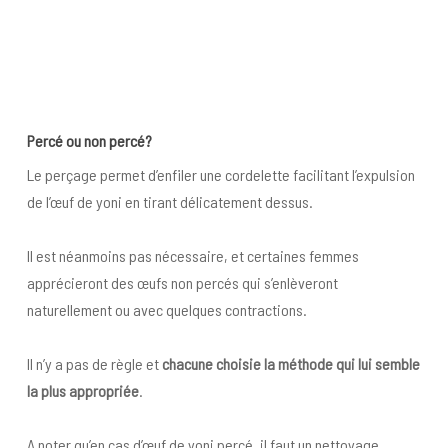
Percé ou non percé?
Le perçage permet d’enfiler une cordelette facilitant l’expulsion
de l’œuf de yoni en tirant délicatement dessus.
Il est néanmoins pas nécessaire, et certaines femmes
apprécieront des œufs non percés qui s’enlèveront
naturellement ou avec quelques contractions.
Il n’y a pas de règle et
chacune choisie la méthode
qui lui semble
la plus appropriée
.
A noter qu’en cas d’œuf de yoni percé, il faut un nettoyage