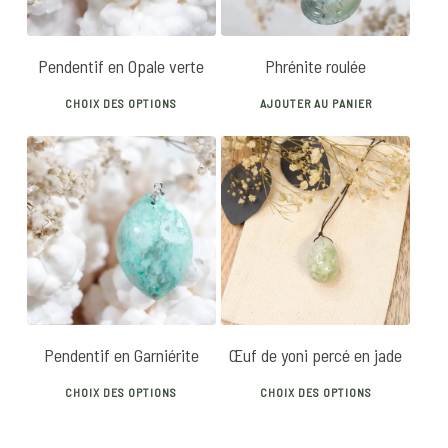
Pendentif en Opale verte
Phrénite roulée
This
CHOIX DES OPTIONS
AJOUTER AU PANIER
product
has
multiple
22
€
variants.
28
€
32
€
The
options
5.00
may
be
chosen
Pendentif en Garniérite
Œuf de yoni percé en jade
on
This
This
the
CHOIX DES OPTIONS
CHOIX DES OPTIONS
product
produ
product
has
has
page