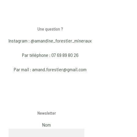
multiple
multip
variants.
varian
The
The
options
optio
Une question ?
may
may
Instagram : @amandine_forestier_mineraux
be
be
chosen
chose
Par téléphone : 07 69 89 80 26
on
on
Par mail : amand.forestier@gmail.com
the
the
product
produ
page
page
Newsletter
Nom