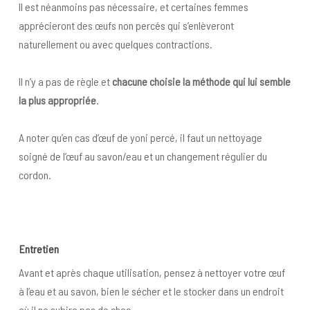
Il est néanmoins pas nécessaire, et certaines femmes
apprécieront des œufs non percés qui s’enlèveront
naturellement ou avec quelques contractions.
Il n’y a pas de règle et
chacune choisie la méthode
qui lui semble
la plus appropriée
.
A noter qu’en cas d’œuf de yoni percé, il faut un nettoyage
soigné de l’œuf au savon/eau et un changement régulier du
cordon.
Entretien
Avant et après chaque utilisation, pensez à nettoyer votre œuf
à l’eau et au savon, bien le sécher et le stocker dans un endroit
où il ne subira pas de choc.