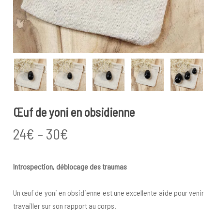
Œuf de yoni en obsidienne
Price
24
€
–
30
€
range:
24€
Introspection, déblocage des traumas
through
30€
Un œuf de yoni en obsidienne est une excellente aide pour venir
travailler sur son rapport au corps.