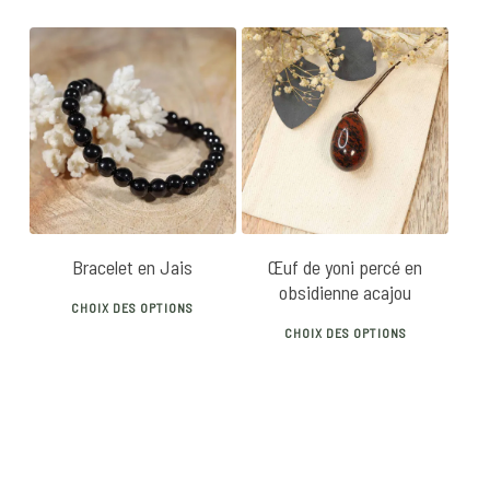
produ
has
multip
varian
20
€
26
€
28
€
The
optio
may
be
chose
Bracelet en Jais
Œuf de yoni percé en
on
obsidienne acajou
This
the
CHOIX DES OPTIONS
This
product
produ
CHOIX DES OPTIONS
produ
has
page
has
multiple
multip
variants.
varian
The
The
options