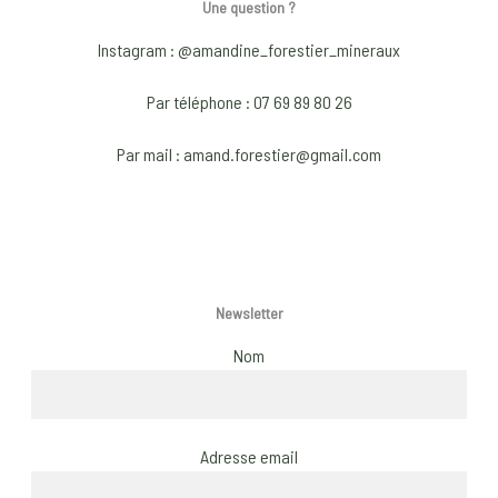
optio
Une question ?
may
may
be
Instagram : @amandine_forestier_mineraux
be
chosen
chose
on
Par téléphone : 07 69 89 80 26
on
the
Par mail : amand.forestier@gmail.com
the
product
produ
page
page
Newsletter
Nom
Adresse email