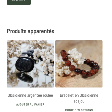
Produits apparentés
5
€
12
€
16
€
Obsidienne argentée roulée
Bracelet en Obsidienne
acajou
AJOUTER AU PANIER
This
CHOIX DES OPTIONS