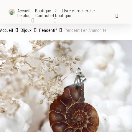
Skip
Accueil
Boutique
Livre et recherche
to
Le blog
Contact et boutique
accoun
main
search
account
content
Accueil
Bijoux
Pendentif
Pendentif en Ammonite