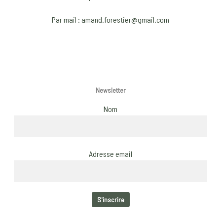
on
o
Par mail : amand.forestier@gmail.com
the
t
product
p
page
p
Newsletter
Nom
Adresse email