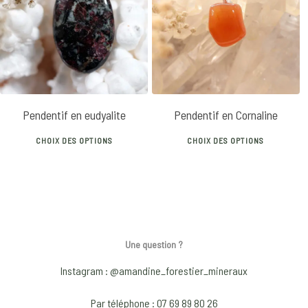
32
€
22
€
The
T
options
o
may
m
be
b
chosen
c
on
o
Pendentif en eudyalite
Pendentif en Cornaline
the
t
This
Th
product
p
CHOIX DES OPTIONS
CHOIX DES OPTIONS
product
p
page
p
has
h
multiple
mu
variants.
va
The
T
options
o
Une question ?
may
m
Instagram : @amandine_forestier_mineraux
be
b
chosen
c
Par téléphone : 07 69 89 80 26