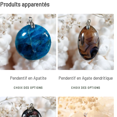
Produits apparentés
25
€
22
€
Pendentif en Apatite
Pendentif en Agate dendritique
This
Th
CHOIX DES OPTIONS
CHOIX DES OPTIONS
product
p
has
h
multiple
mu
variants.
va