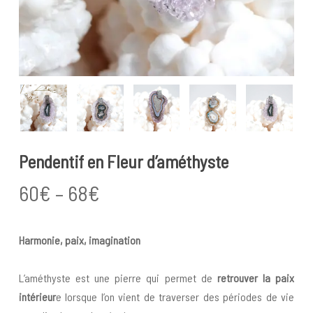
Pendentif en Fleur d’améthyste
Price
60
€
–
68
€
range:
60€
Harmonie, paix, imagination
through
68€
L’améthyste est une pierre qui permet de
retrouver la paix
intérieur
e lorsque l’on vient de traverser des périodes de vie