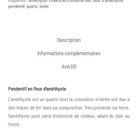
Étiquettes :
améthyste
,
chakra du troisième oeil
,
fleur d'améthyste
,
pendentif
,
quartz
,
violet
Description
Informations complémentaires
Avis (0)
Pendentif en fleur d’améthyste
L’améthyste est un quartz dont la coloration violette est due à
des traces de fer dans sa composition. Très présente sur terre,
l’améthyste peut varié d’intensité de couleur, allant du clair au
foncé.