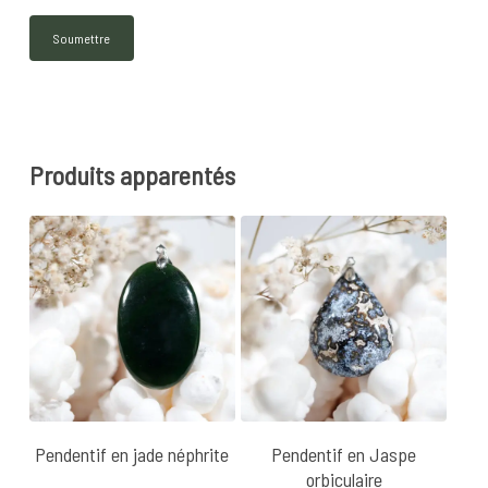
Produits apparentés
25
€
22
€
Pendentif en jade néphrite
Pendentif en Jaspe
orbiculaire
This