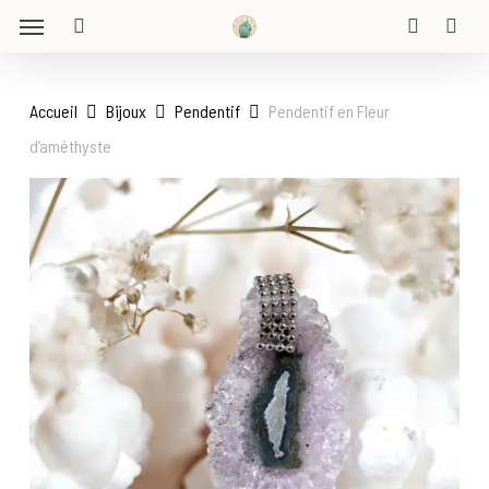
Menu
Skip
to
search
account
main
content
Accueil
Bijoux
Pendentif
Pendentif en Fleur
d’améthyste