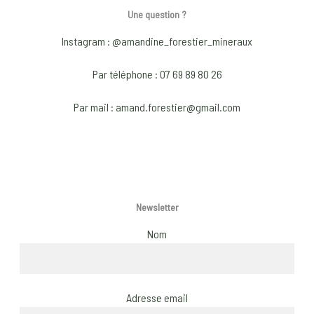
options
optio
Une question ?
may
may
Instagram : @amandine_forestier_mineraux
be
be
chosen
chose
Par téléphone : 07 69 89 80 26
on
on
Par mail : amand.forestier@gmail.com
the
the
product
produ
page
page
Newsletter
Nom
Adresse email