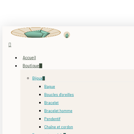
Skip
to
main
content
search
account
Menu
Accueil
Boutique
Bijoux
Bague
Boucles d’oreilles
Bracelet
Bracelet homme
Pendentif
Chaîne et cordon