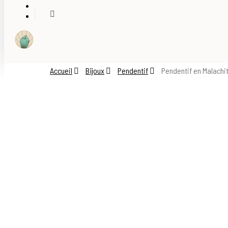
search
account
Accueil
Bijoux
Pendentif
Pendentif en Malachi