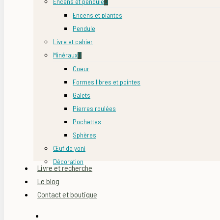
Encens et pendule
Encens et plantes
Pendule
Livre et cahier
Minéraux
Coeur
Formes libres et pointes
Galets
Pierres roulées
Pochettes
Sphères
Œuf de yoni
Décoration
Livre et recherche
Le blog
Contact et boutique