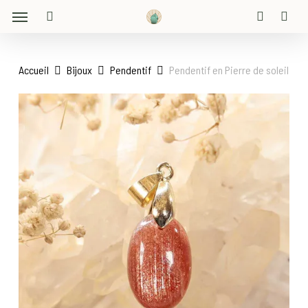
Menu
Skip
to
search
account
main
content
Accueil
Bijoux
Pendentif
Pendentif en Pierre de soleil