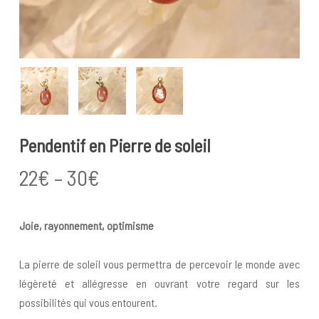
Pendentif en Pierre de soleil
Price
22
€
–
30
€
range:
22€
Joie, rayonnement, optimisme
through
30€
La pierre de soleil vous permettra de percevoir le monde avec
légèreté et allégresse en ouvrant votre regard sur les
possibilités qui vous entourent.