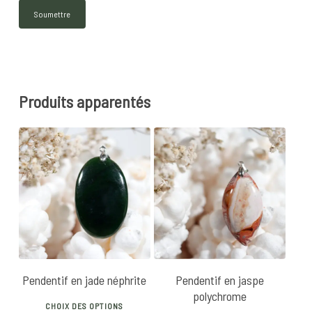
Produits apparentés
25
€
20
€
Pendentif en jade néphrite
Pendentif en jaspe
polychrome
This
CHOIX DES OPTIONS