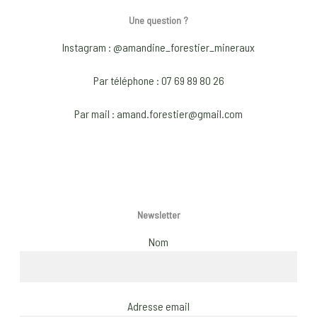
The
options
optio
Une question ?
may
may
be
Instagram : @amandine_forestier_mineraux
be
chosen
chose
on
Par téléphone : 07 69 89 80 26
on
the
Par mail : amand.forestier@gmail.com
the
product
produ
page
page
Newsletter
Nom
Adresse email