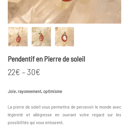
Pendentif en Pierre de soleil
Price
22
€
–
30
€
range:
22€
Joie, rayonnement, optimisme
through
30€
La pierre de soleil vous permettra de percevoir le monde avec
légèreté et allégresse en ouvrant votre regard sur les
possibilités qui vous entourent.