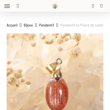
Menu
Skip
to
search
account
main
content
Accueil
Bijoux
Pendentif
Pendentif en Pierre de soleil