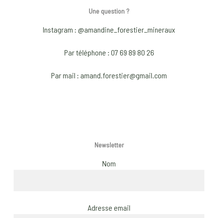
options
optio
Une question ?
may
may
Instagram : @amandine_forestier_mineraux
be
be
chosen
chose
Par téléphone : 07 69 89 80 26
on
on
Par mail : amand.forestier@gmail.com
the
the
product
produ
page
page
Newsletter
Nom
Adresse email