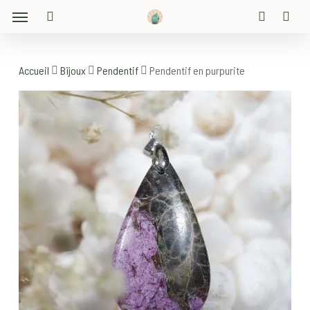
Menu
Skip
to
search
account
main
content
Accueil
Bijoux
Pendentif
Pendentif en purpurite