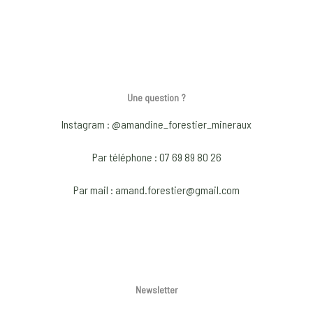
multiple
has
variants.
multiple
The
variants.
options
The
may
options
Une question ?
be
may
Instagram : @amandine_forestier_mineraux
chosen
be
on
chosen
Par téléphone : 07 69 89 80 26
the
on
product
the
Par mail : amand.forestier@gmail.com
page
product
page
Newsletter