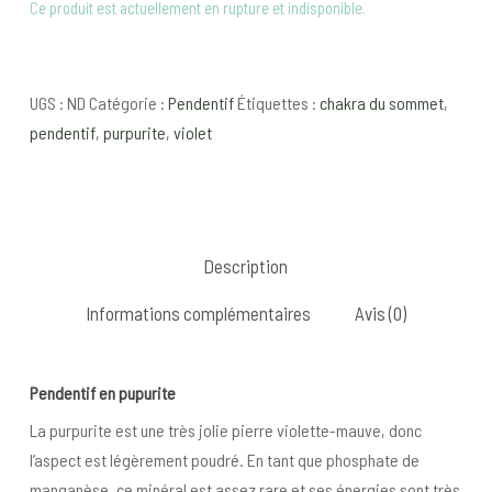
Ce produit est actuellement en rupture et indisponible.
UGS :
ND
Catégorie :
Pendentif
Étiquettes :
chakra du sommet
,
pendentif
,
purpurite
,
violet
Description
Informations complémentaires
Avis (0)
Pendentif en pupurite
La purpurite est une très jolie pierre violette-mauve, donc
l’aspect est légèrement poudré. En tant que phosphate de
manganèse, ce minéral est assez rare et ses énergies sont très