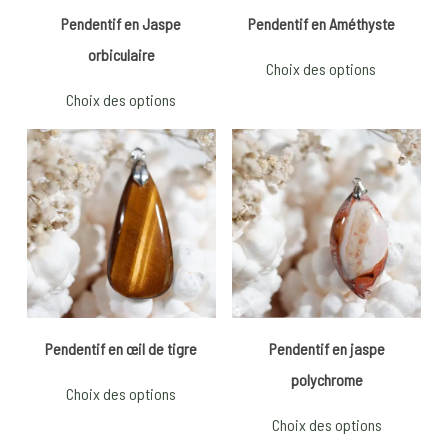
Pendentif en Jaspe
Pendentif en Améthyste
orbiculaire
This
Choix des options
product
This
Choix des options
has
product
multiple
has
variants.
multiple
The
variants.
options
The
22
€
may
options
20
€
be
may
chosen
be
5.00
on
chosen
Pendentif en œil de tigre
Pendentif en jaspe
the
on
polychrome
product
This
the
Choix des options
page
product
product
This
Choix des options
has
page
product