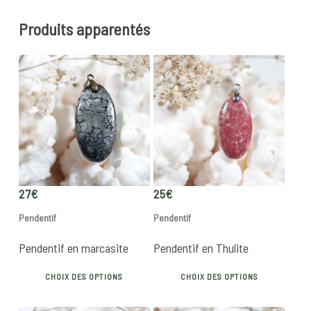
Produits apparentés
27
€
25
€
Pendentif
Pendentif
Pendentif en marcasite
Pendentif en Thulite
This
This
CHOIX DES OPTIONS
CHOIX DES OPTIONS
product
produ
has
has