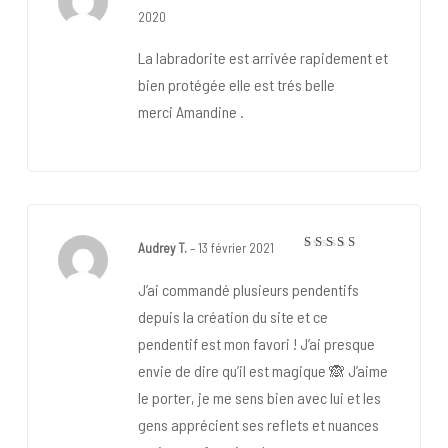
5
Note
sur 5
2020
La labradorite est arrivée rapidement et
bien protégée elle est trés belle
merci Amandine .
Audrey T.
–
13 février 2021
5
Note
sur 5
J’ai commandé plusieurs pendentifs
depuis la création du site et ce
pendentif est mon favori ! J’ai presque
envie de dire qu’il est magique 🙈 J’aime
le porter, je me sens bien avec lui et les
gens apprécient ses reflets et nuances