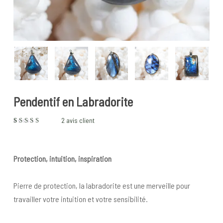
Pendentif en Labradorite
2
avis client
Noté
2
5.00
sur
5 basé
sur
notations
Protection, intuition, inspiration
client
Pierre de protection, la labradorite est une merveille pour
travailler votre intuition et votre sensibilité.