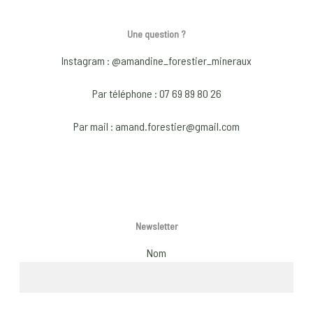
The
options
optio
may
Une question ?
may
be
be
Instagram : @amandine_forestier_mineraux
chosen
chose
on
Par téléphone : 07 69 89 80 26
on
the
the
product
Par mail : amand.forestier@gmail.com
produ
page
page
Newsletter
Nom