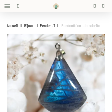
Menu
Skip
to
search
account
main
content
Accueil
Bijoux
Pendentif
Pendentif en Labradorite