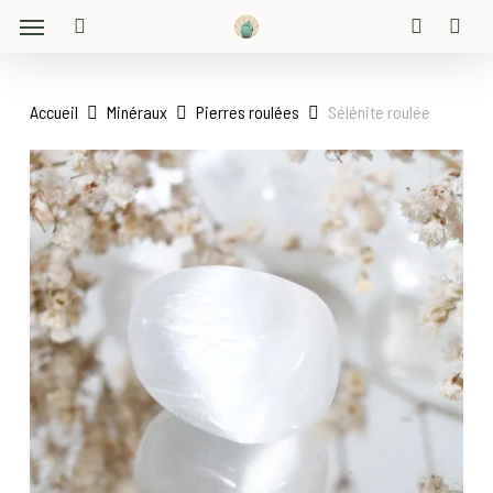
Menu
Skip
to
search
account
main
content
Accueil
Minéraux
Pierres roulées
Sélénite roulée