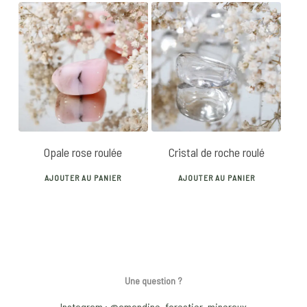
has
multiple
variants.
10
€
5
€
The
options
may
be
chosen
Opale rose roulée
Cristal de roche roulé
on
the
AJOUTER AU PANIER
AJOUTER AU PANIER
product
page
Une question ?
Instagram : @amandine_forestier_mineraux