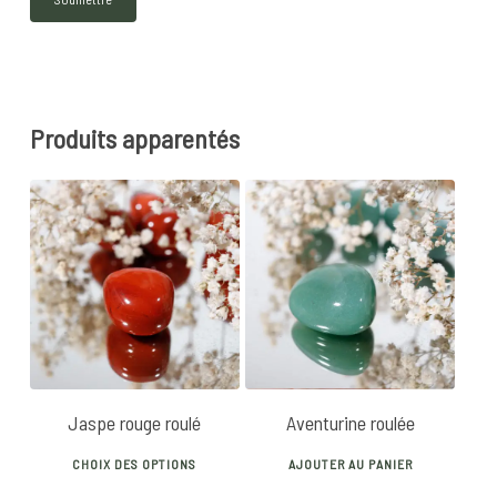
Produits apparentés
5
€
Jaspe rouge roulé
Aventurine roulée
This
CHOIX DES OPTIONS
AJOUTER AU PANIER
product