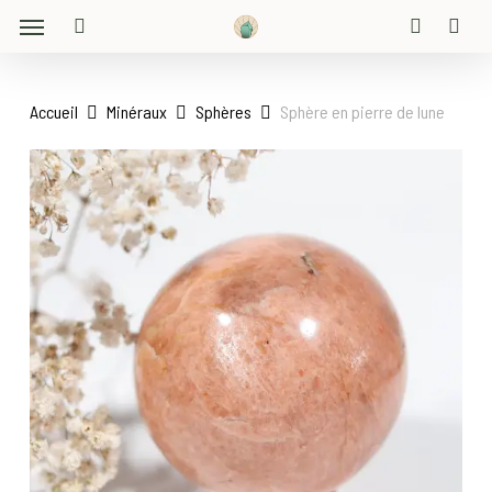
Menu
Skip
to
search
account
main
content
Accueil
Minéraux
Sphères
Sphère en pierre de lune