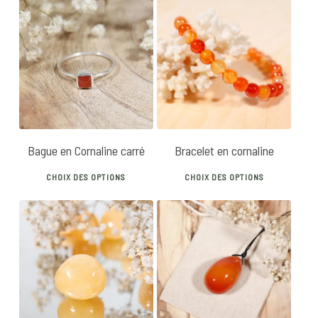
30
€
14
€
20
€
Bague en Cornaline carré
Bracelet en cornaline
This
This
CHOIX DES OPTIONS
CHOIX DES OPTIONS
product
produ
has
has
multiple
multip
28
€
35
€
variants.
varian
5
€
The
The
options
optio
may
may