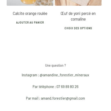
be
be
chosen
chose
Calcite orange roulée
Œuf de yoni percé en
on
on
cornaline
the
the
AJOUTER AU PANIER
This
product
produ
CHOIX DES OPTIONS
produ
page
page
has
multip
varian
The
optio
Une question ?
may
Instagram : @amandine_forestier_mineraux
be
chose
Par téléphone : 07 69 89 80 26
on
Par mail : amand.forestier@gmail.com
the
produ