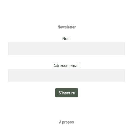
page
Newsletter
Nom
Adresse email
À propos